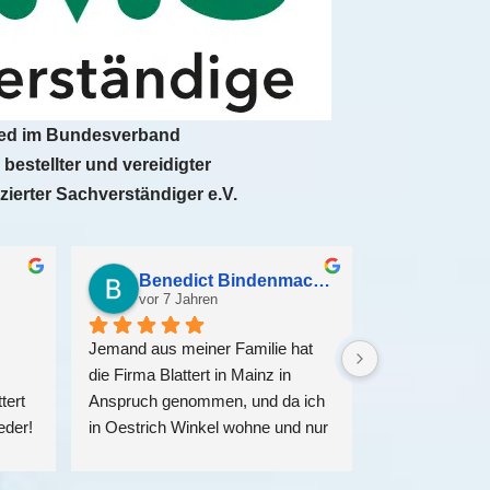
ied im Bundesverband
h bestellter und vereidigter
izierter Sachverständiger e.V.
Brian Loose
vor 6 Jahren
vor 7 Jah
Top Baugutachter. Konnte bei 
Jemand aus mein
für 
unserem Neubau alles ohne 
die Firma Blatter
h 
Probleme erledigen. Herr Blattert 
Anspruch genom
 
war sehr freundlich, gerne wieder!
in Oestrich Win
t 
gutes gehört hab
für eine Sanieru