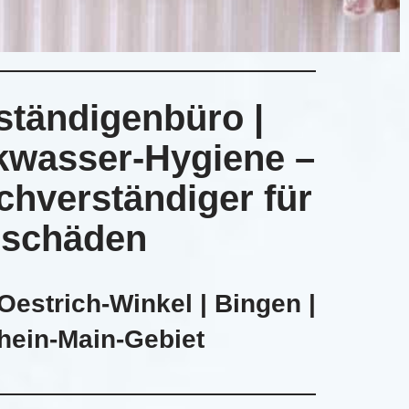
ständigenbüro |
kwasser-Hygiene –
chverständiger für
eschäden
Oestrich-Winkel | Bingen |
Rhein-Main-Gebiet