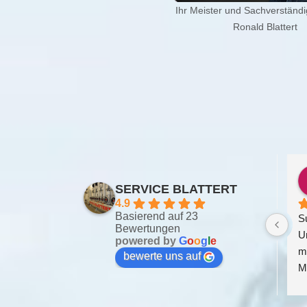
Ihr Meister und Sachverständig
Ronald Blattert
SERVICE BLATTERT
4.9
Basierend auf 23
Su
Bewertungen
Wei
powered by
G
o
o
g
l
e
auc
bewerte uns auf
bee
bis
fun