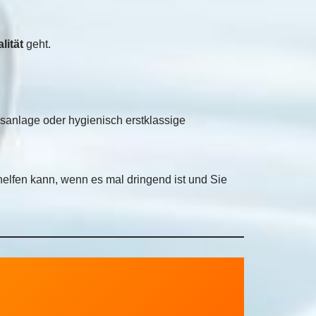
in Anspruch ge
echt ein voller E
lität
geht.
Qualität spricht 
Dank Herr Blatt
anlage oder hygienisch erstklassige
helfen kann, wenn es mal dringend ist und Sie