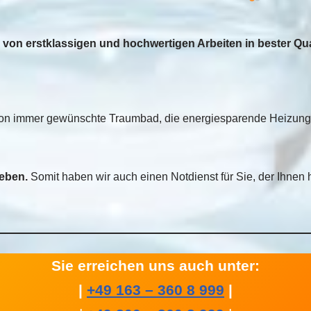
itzt. Auch bittet diese Firma 
forensik an welche sie 
von erstklassigen und hochwertigen Arbeiten in bester Qua
entlich und gewissenhaft 
chführen.
chon immer gewünschte Traumbad, die energiesparende Heizungs
eben.
Somit haben wir auch einen Notdienst für Sie, der Ihnen 
Sie erreichen uns auch unter:
|
+49 163 – 360 8 999
|