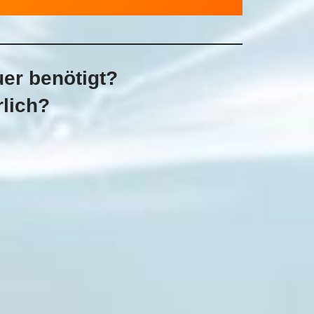
uer benötigt?
rlich?