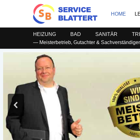
HOME
L
Zum
Inhalt
springen
HEIZUNG
BAD
SANITÄR
TR
— Meisterbetrieb, Gutachter & Sachverständig