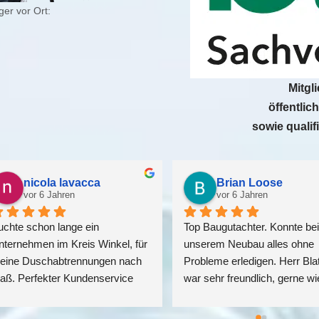
er vor Ort:
Mitgl
öffentlic
sowie qualif
Christian Wall
nicola lavacca
vor 6 Jahren
vor 6 Jahren
per Untergehmen. Des 
Suchte schon lange ein 
teren sind alle sehr freundlich 
Unternehmen im Kreis Winkel, 
h die Arbeiten waren schnell 
meine Duschabtrennungen nac
ndet. Ich bin sehr zufrieden da 
Maß. Perfekter Kundenservice
 jetzt alles einwandfrei 
und ein komponenter Betrieb mi
ktioniert und eine gute Qualität 
langjähriger Erfahrung.