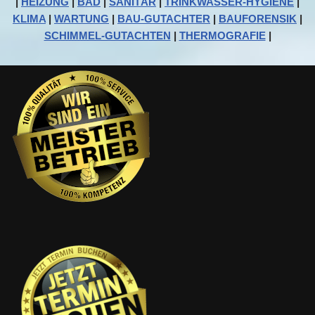
|
HEIZUNG
|
BAD
|
SANITÄR
|
TRINKWASSER-HYGIENE
|
KLIMA
|
WARTUNG
|
BAU-GUTACHTER
|
BAUFORENSIK
|
SCHIMMEL-GUTACHTEN
|
THERMOGRAFIE
|