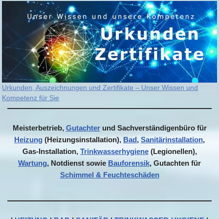
Urkunden, Auszeichnungen und Zertifikate – Unser Wissen und
Kompetenz für Sie
Meisterbetrieb,
Gutachter
und Sachverständigenbüro für
Heizung
(Heizungsinstallation),
Bad
,
Sanitärinstallation
,
Gas-Installation,
Trinkwasserhygiene
(Legionellen),
Wartung
, Notdienst sowie
Bauforensik
, Gutachten für
Schimmel & Feuchteschäden