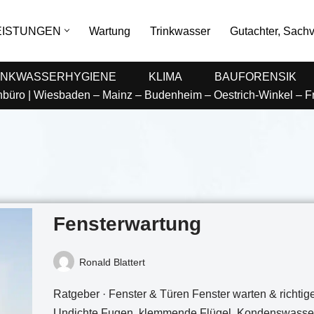
EISTUNGEN
Wartung
Trinkwasser
Gutachter, Sachv
INKWASSERHYGIENE
KLIMA
BAUFORENSIK
enbüro | Wiesbaden – Mainz – Budenheim – Oestrich-Winkel – 
Fensterwartung
Ronald Blattert
Ratgeber · Fenster & Türen Fenster warten & richtigei
Undichte Fugen, klemmende Flügel, Kondenswasse