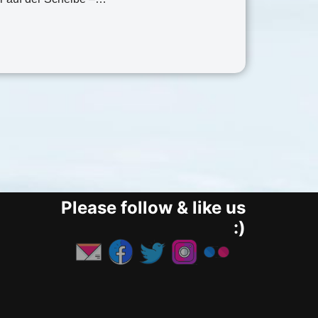
Please follow & like us
:)
g