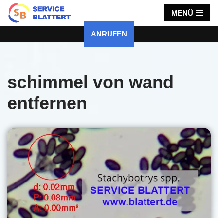
MENÜ
Zum
ANRUFEN
Inhalt
springen
schimmel von wand
entfernen